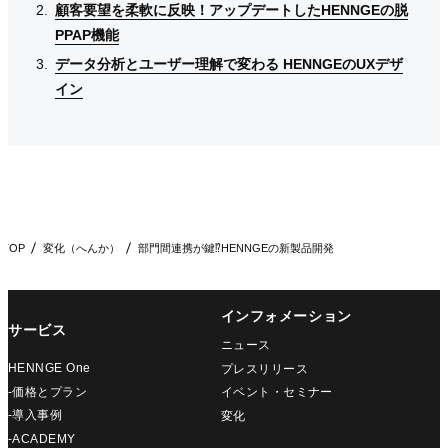
顧客要望を柔軟に反映！アップデートしたHENNGEの脱
顧客要望を柔軟に反映！アップデートしたHENNGEの脱
顧客要望を柔軟に反映！アップデートしたHENNGEの脱
PPAP機能
PPAP機能
PPAP機能
データ分析とユーザー理解で変わる HENNGEのUXデザ
データ分析とユーザー理解で変わる HENNGEのUXデザ
データ分析とユーザー理解で変わる HENNGEのUXデザ
イン
イン
イン
TOP
変化（へんか）
部門間連携が鍵⁉︎HENNGEの新製品開発
インフォメーション
サービス
ニュース
HENNGE One
プレスリリース
-価格とプラン
イベント・セミナー
-導入事例
変化
-ACADEMY