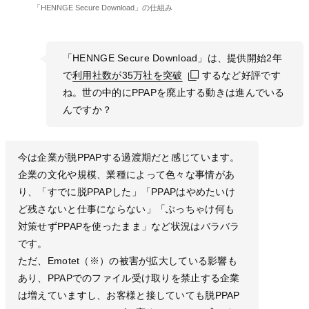
「HENNGE Secure Download」の仕組み
「HENNGE Secure Download」は、提供開始2年
で
利用社数が35万社を突破
利用社数が35万社を突破
利用社数が35万社を突破
するなど好評です
ね。世の中的にPPAPを廃止する動きは進んでいる
んですか？
今は企業が脱PPAPする過渡期だと感じています。
企業の文化や規模、業種によって色々な事情があ
り、「すでに脱PPAPした」「PPAPはやめたいけ
ど残さないと仕事にならない」「ぶっちゃけ何も
対策せずPPAPを使ったまま」など状況はバラバラ
です。
ただ、Emotet（※）の被害が拡大している影響も
あり、PPAPでのファイル受け取りを禁止する企業
は増えていますし、お客様と接していても脱PPAP