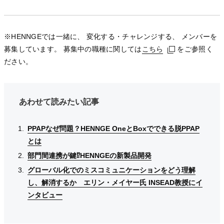
※HENNGEでは一緒に、 変化する・チャレンジする、 メンバーを
募集しています。 募集中の職種に関しては
こちら
こちら
こちら
をご参照く
ださい。
あわせて読みたい記事
PPAPなぜ問題？HENNGE OneとBoxでできる脱PPAP
PPAPなぜ問題？HENNGE OneとBoxでできる脱PPAP
PPAPなぜ問題？HENNGE OneとBoxでできる脱PPAP
とは
とは
とは
部門間連携が鍵⁉︎HENNGEの新製品開発
部門間連携が鍵⁉︎HENNGEの新製品開発
部門間連携が鍵⁉︎HENNGEの新製品開発
グローバル化でのミスコミュニケーションをどう理解
グローバル化でのミスコミュニケーションをどう理解
グローバル化でのミスコミュニケーションをどう理解
し、解消するか エリン・メイヤー氏 INSEAD教授にイ
し、解消するか エリン・メイヤー氏 INSEAD教授にイ
し、解消するか エリン・メイヤー氏 INSEAD教授にイ
ンタビュー
ンタビュー
ンタビュー