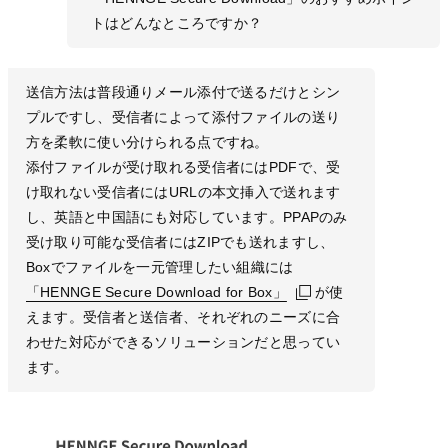
トはどんなところですか？
送信方法は普段通りメール添付で送るだけとシン
プルですし、受信者によって添付ファイルの送り
方を柔軟に使い分けられる点ですね。
添付ファイルが受け取れる受信者にはPDFで、受
け取れない受信者にはURLの本文挿入で送れます
し、英語と中国語にも対応しています。PPAPのみ
受け取り可能な受信者にはZIPでも送れますし、
Boxでファイルを一元管理したい組織には
「HENNGE Secure Download for Box」
「HENNGE Secure Download for Box」
「HENNGE Secure Download for Box」
が使
えます。受信者と送信者、それぞれのニーズに合
わせた対応ができるソリューションだと思ってい
ます。