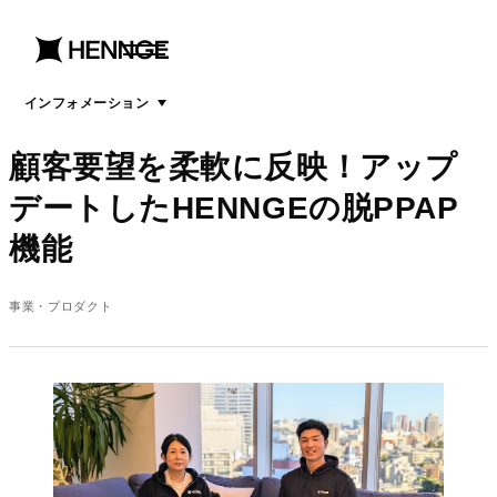
menu
open
menu
インフォメーション
顧客要望を柔軟に反映！アップ
デートしたHENNGEの脱PPAP
機能
事業・プロダクト